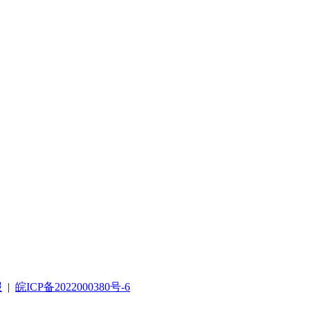
报
|
皖ICP备2022000380号-6