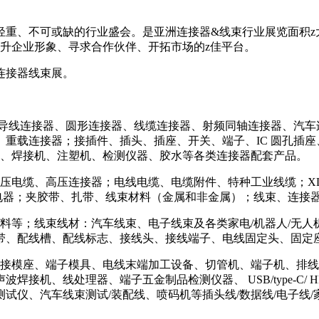
重、不可或缺的行业盛会。是亚洲连接器&线束行业展览面积z大
，提升企业形象、寻求合作伙伴、开拓市场的z佳平台。
连接器线束展。
、导线连接器、圆形连接器、线缆连接器、射频同轴连接器、汽车
载连接器；接插件、插头、插座、开关、端子、IC 圆孔插座、插
机、焊接机、注塑机、检测仪器、胶水等各类连接器配套产品。
压电缆、高压连接器；电线电缆、电缆附件、特种工业线缆；X
压继电器；夹胶带、扎带、线束材料（金属和非金属）；线束、连
；线束线材：汽车线束、电子线束及各类家电/机器人/无人机/新能
带、配线槽、配线标志、接线头、接线端子、电线固定头、固定
压接模座、端子模具、电线末端加工设备、切管机、端子机、排
机、线处理器、端子五金制品检测仪器、 USB/type-C/ H
仪、汽车线束测试/装配线、喷码机等插头线/数据线/电子线/家