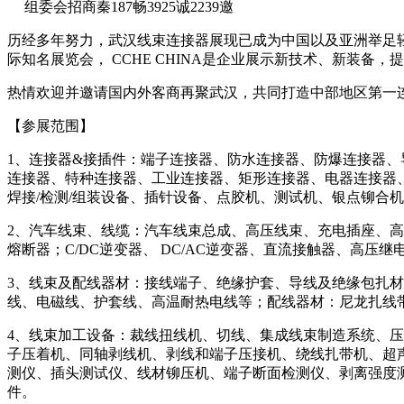
组委会招商秦187畅3925诚2239邀
历经多年努力，武汉线束连接器展现已成为中国以及亚洲举足轻
际知名展览会， CCHE CHINA是企业展示新技术、新装备
热情欢迎并邀请国内外客商再聚武汉，共同打造中部地区第一
【参展范围】
1、连接器&接插件：端子连接器、防水连接器、防爆连接器
连接器、特种连接器、工业连接器、矩形连接器、电器连接器、重
焊接/检测/组装设备、插针设备、点胶机、测试机、银点铆合
2、汽车线束、线缆：汽车线束总成、高压线束、充电插座、高
熔断器；C/DC逆变器、 DC/AC逆变器、直流接触器、高
3、线束及配线器材：接线端子、绝缘护套、导线及绝缘包扎材料等
线、电磁线、护套线、高温耐热电线等；配线器材：尼龙扎线
4、线束加工设备：裁线扭线机、切线、集成线束制造系统、
子压着机、同轴剥线机、剥线和端子压接机、绕线扎带机、超声波焊接
测仪、插头测试仪、线材铆压机、端子断面检测仪、剥离强度测试
件。