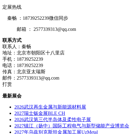
定展热线
秦畅 ：18739252239微信同步
邮箱 ： 2577339313@qq.com
联系方式
联系人：秦畅
地址：北京市朝阳区十八里店
手机：18739252239
电话：18739252239
传真：北京亚太瑞斯
邮件：2577339313@qq.com
打赏
最新展会
2026武汉再生金属与新能源材料展
2027瑞士钣金展BLE CH
2026武汉第三代半岛体及柔性电子展
2027镇江（扬中）国际工程电气与新型储能产业博览会
2027年乌兹别克斯坦金属加工展UzMetal