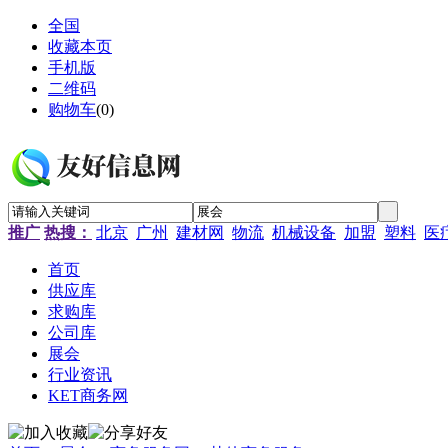
全国
收藏本页
手机版
二维码
购物车
(
0
)
推广
热搜：
北京
广州
建材网
物流
机械设备
加盟
塑料
医
首页
供应库
求购库
公司库
展会
行业资讯
KET商务网