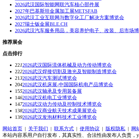
2026武汉国际智能网联汽车核心部件展
2027年巴基斯坦金属加工展METSFAB
2026武汉工业互联网与数字化工厂解决方案博览会
2027瑞士钣金展BLE.CH
2026武汉汽车服务用品，美容养护电子、改装、后市场
推荐展会
点击排行
22
1
2026武汉国际流体机械及动力传动博览会
22
2
2026武汉焊接切割及激光及智能制造博览会
21
3
2026武汉汽车测试博览会
20
4
2026武汉机床展-中国国际机电产品博览会
15
5
2026武汉轴承及专用装备展
14
6
2026武汉机电工业博览会
14
7
2026武汉动力传动及控制技术博览会
13
8
2026武汉商业航天技术成果展览会
13
9
2026武汉发泡材料技术工业博览会
网站首页
|
关于我们
|
联系方式
|
使用协议
|
版权隐私
|
网
本站内容系用户自行发布，其真实性、合法性由发布人负责，yhtz